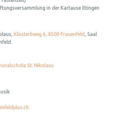
 Fastenzeit)
tiftungsversammlung in der Kartause Ittingen
olaus,
Klösterliweg 6, 8500 Frauenfeld
, Saal
nfeld.
horalschola St. Nikolaus
musik
nfeldplus.ch