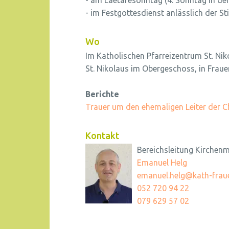
- am Laetaresonntag (4. Sonntag in der
- im Festgottesdienst anlässlich der S
Wo
Im Katholischen Pfarreizentrum St. Nik
St. Nikolaus im Obergeschoss, in Fraue
Berichte
Trauer um den ehemaligen Leiter der C
Kontakt
Bereichsleitung Kirchen
Emanuel Helg
emanuel.helg@kath-fraue
052 720 94 22
079 629 57 02