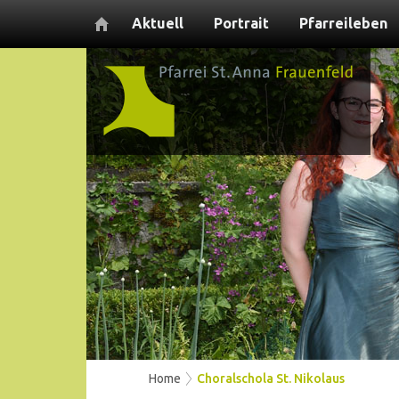
Aktuell
Portrait
Pfarreileben
Home
Choralschola St. Nikolaus