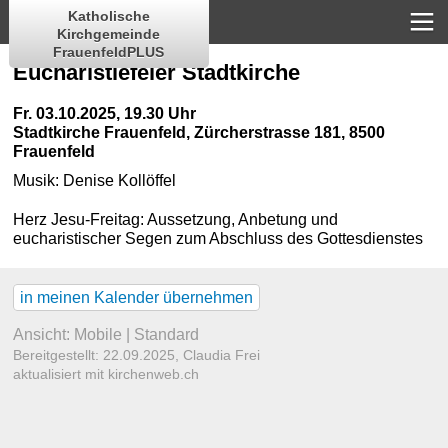
Katholische
Kirchgemeinde
FrauenfeldPLUS
Eucharistiefeier Stadtkirche
Fr. 03.10.2025, 19.30 Uhr
Stadtkirche Frauenfeld
,
Zürcherstrasse 181, 8500
Frauenfeld
Musik:
Denise Kollöffel
Herz Jesu-Freitag: Aussetzung, Anbetung und
eucharistischer Segen zum Abschluss des Gottesdienstes
in meinen Kalender übernehmen
Ansicht:
Mobile
|
Standard
Bereitgestellt: 22.09.2025,
Claudia Frei
aktualisiert mit kirchenweb.ch