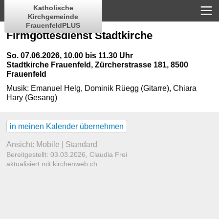
Katholische
Kirchgemeinde
FrauenfeldPLUS
Firmgottesdienst Stadtkirche
So. 07.06.2026, 10.00 bis 11.30 Uhr
Stadtkirche Frauenfeld
,
Zürcherstrasse 181, 8500
Frauenfeld
Musik:
Emanuel Helg, Dominik Rüegg (Gitarre), Chiara
Hary (Gesang)
in meinen Kalender übernehmen
Ansicht:
Mobile
|
Standard
Bereitgestellt: 03.03.2026,
Claudia Frei
aktualisiert mit kirchenweb.ch