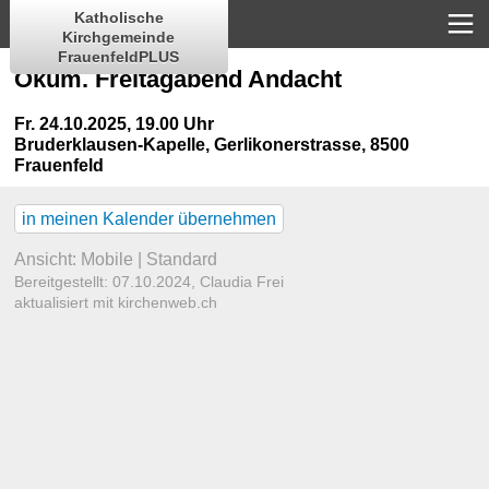
Katholische
Kirchgemeinde
FrauenfeldPLUS
Ökum. Freitagabend Andacht
Fr. 24.10.2025, 19.00 Uhr
Bruderklausen-Kapelle
,
Gerlikonerstrasse, 8500
Frauenfeld
in meinen Kalender übernehmen
Ansicht:
Mobile
|
Standard
Bereitgestellt: 07.10.2024,
Claudia Frei
aktualisiert mit kirchenweb.ch