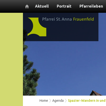
Aktuell
Portrait
Pfarreileben
Home
Agenda
Spazier-Wandern in und 