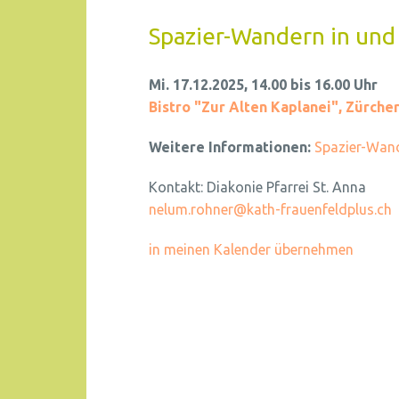
Spazier-Wandern in und
Mi. 17.12.2025, 14.00 bis 16.00 Uhr
Bistro "Zur Alten Kaplanei"
,
Zürcher
Weitere Informationen:
Spazier-Wand
Kontakt:
Diakonie Pfarrei St. Anna
nelum.rohner@kath-frauenfeldplus.ch
in meinen Kalender übernehmen