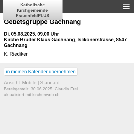
Katholische
Kirchgemeinde
FrauenfeldPLUS
Gebetsgruppe Gachnang
Di. 05.08.2025, 09.00 Uhr
Kirche Bruder Klaus Gachnang
,
Islikonerstrasse, 8547
Gachnang
K. Riediker
in meinen Kalender übernehmen
Ansicht:
Mobile
|
Standard
Bereitgestellt: 30.06.2025,
Claudia Frei
aktualisiert mit kirchenweb.ch