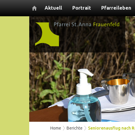
Aktuell
Portrait
Pfarreileben
Home
Berichte
Seniorenausflug nach R