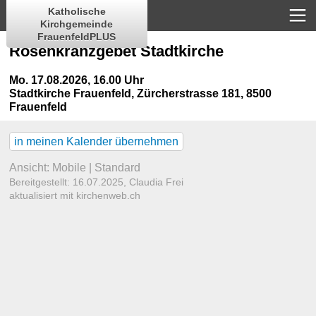
Katholische
Kirchgemeinde
FrauenfeldPLUS
Rosenkranzgebet Stadtkirche
Mo. 17.08.2026, 16.00 Uhr
Stadtkirche Frauenfeld
,
Zürcherstrasse 181, 8500
Frauenfeld
in meinen Kalender übernehmen
Ansicht:
Mobile
|
Standard
Bereitgestellt: 16.07.2025,
Claudia Frei
aktualisiert mit kirchenweb.ch