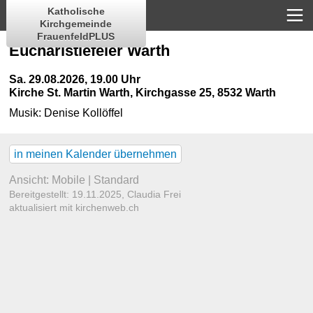
Katholische
Kirchgemeinde
FrauenfeldPLUS
Eucharistiefeier Warth
Sa. 29.08.2026, 19.00 Uhr
Kirche St. Martin Warth
,
Kirchgasse 25, 8532 Warth
Musik:
Denise Kollöffel
in meinen Kalender übernehmen
Ansicht:
Mobile
|
Standard
Bereitgestellt: 19.11.2025,
Claudia Frei
aktualisiert mit kirchenweb.ch