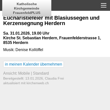
Katholische
Kirchgemeinde
FrauenfeldPLUS
Eucharistiefeier mit Blasiussegen und
Kerzensegnung Herdern
Sa. 31.01.2026, 19.00 Uhr
Kirche St. Sebastian Herdern
,
Frauenfelderstrasse 1,
8535 Herdern
Musik:
Denise Kollöffel
in meinen Kalender übernehmen
Ansicht:
Mobile
|
Standard
Bereitgestellt: 13.01.2026,
Claudia Frei
aktualisiert mit kirchenweb.ch