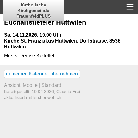
Katholische
Kirchgemeinde
FrauenfeldPLUS
Eucharistiefeier Hüttwilen
Sa. 14.11.2026, 19.00 Uhr
Kirche St. Franziskus Hüttwilen
,
Dorfstrasse, 8536
Hüttwilen
Musik:
Denise Kollöffel
in meinen Kalender übernehmen
Ansicht:
Mobile
|
Standard
Bereitgestellt: 10.04.2026,
Claudia Frei
aktualisiert mit kirchenweb.ch