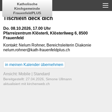
Katholische
Kirchgemeinde
FrauenfeldPLUS
Tischlein deck dich
Do. 08.10.2026, 17.00 Uhr
Pfarreizentrum Klösterli
,
Klösterliweg 6, 8500
Frauenfeld
Kontakt:
Nelum Rohner, Bereichsleiterin Diakonie
nelum.rohner@kath-frauenfeldplus.ch
in meinen Kalender übernehmen
Ansicht:
Mobile
|
Standard
Bereitgestellt: 27.04.2026,
Simone Ullmann
aktualisiert mit kirchenweb.ch