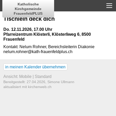
Katholische
Kirchgemeinde
FrauenfeldPLUS
Tischlein deck dich
Do. 12.11.2026, 17.00 Uhr
Pfarreizentrum Klösterli
,
Klösterliweg 6, 8500
Frauenfeld
Kontakt:
Nelum Rohner, Bereichsleiterin Diakonie
nelum.rohner@kath-frauenfeldplus.ch
in meinen Kalender übernehmen
Ansicht:
Mobile
|
Standard
Bereitgestellt: 27.04.2026,
Simone Ullmann
aktualisiert mit kirchenweb.ch