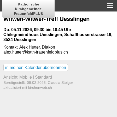
Katholische
Kirchgemeinde
FrauenfeldPLUS
Witwen-Witwer-Treff Uesslingen
Do. 05.11.2026, 09.30 bis 10.45 Uhr
Chilegmeindhuus Uesslingen
,
Schaffhauserstrasse 19,
8524 Uesslingen
Kontakt:
Alex Hutter, Diakon
alex.hutter@kath-frauenfeldplus.ch
in meinen Kalender übernehmen
Ansicht:
Mobile
|
Standard
Bereitgestellt: 09.02.2026,
Claudia Steiger
aktualisiert mit kirchenweb.ch