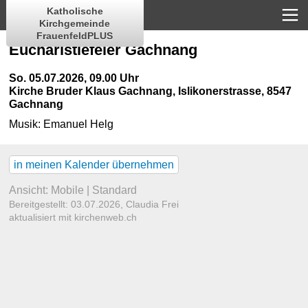
Katholische
Kirchgemeinde
FrauenfeldPLUS
Eucharistiefeier Gachnang
So. 05.07.2026, 09.00 Uhr
Kirche Bruder Klaus Gachnang
,
Islikonerstrasse, 8547
Gachnang
Musik:
Emanuel Helg
in meinen Kalender übernehmen
Ansicht:
Mobile
|
Standard
Bereitgestellt: 03.07.2026,
Claudia Frei
aktualisiert mit kirchenweb.ch