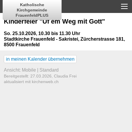
Katholische
Kirchgemeinde
FrauenfeldPLUS
Kinderfeier "Uf em Weg mit Gott"
So. 25.10.2026, 10.30 bis 11.30 Uhr
Stadtkirche Frauenfeld - Sakristei
,
Zürcherstrasse 181,
8500 Frauenfeld
in meinen Kalender übernehmen
Ansicht:
Mobile
|
Standard
Bereitgestellt: 27.03.2026,
Claudia Frei
aktualisiert mit kirchenweb.ch