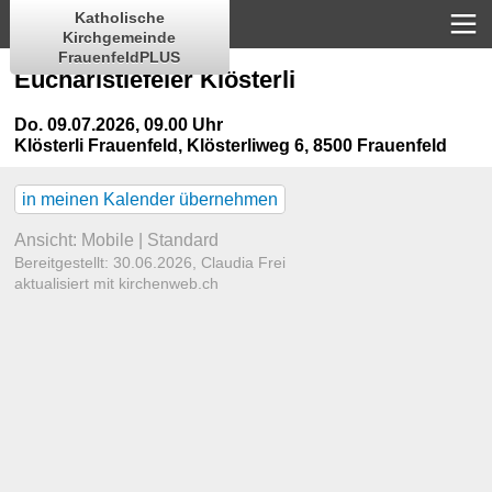
Katholische
Kirchgemeinde
FrauenfeldPLUS
Eucharistiefeier Klösterli
Do. 09.07.2026, 09.00 Uhr
Klösterli Frauenfeld
,
Klösterliweg 6, 8500 Frauenfeld
in meinen Kalender übernehmen
Ansicht:
Mobile
|
Standard
Bereitgestellt: 30.06.2026,
Claudia Frei
aktualisiert mit kirchenweb.ch